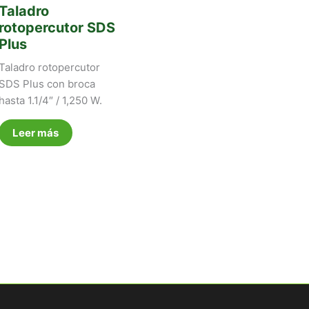
Taladro
rotopercutor SDS
Plus
Taladro rotopercutor
SDS Plus con broca
hasta 1.1/4″ / 1,250 W.
Leer más